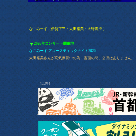
なごみーず（伊勢正三・太田裕美・大野真澄 ）
2026年コンサート開催地
なごみーず アコースティックナイト2026
太田裕美
さんが
病気療養中の為、
当面の間、公演はありません。
［広告］